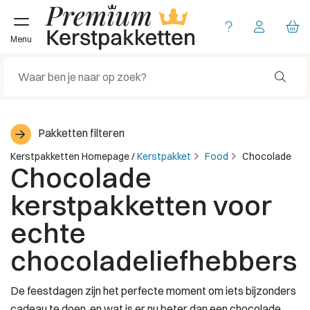
Menu
Pakketten filteren
Kerstpakketten Homepage
/
Kerstpakket
Food
Chocolade
Chocolade
kerstpakketten voor
echte
chocoladeliefhebbers
De feestdagen zijn het perfecte moment om iets bijzonders
cadeau te doen, en wat is er nu beter dan een chocolade